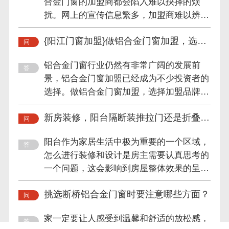
合金门窗的加盟商都会陷入难以抉择的烦
扰。网上的宣传信息繁多，加盟商难以辨别
门窗厂家的真实情况，这就...
{阳江门窗加盟}做铝合金门窗加盟，选这
个品牌就对了！
铝合金门窗行业仍然有非常广阔的发展前
景，铝合金门窗加盟已经成为不少投资者的
选择。做铝合金门窗加盟，选择加盟品牌是
至关重要的第一步，好的开...
新房装修，阳台隔断装推拉门还是折叠
门？
阳台作为家居生活中极为重要的一个区域，
怎么进行装修和设计是房主需要认真思考的
一个问题，这会影响到房屋整体效果的呈现
和区域空间的划分，一般...
挑选断桥铝合金门窗时要注意哪些方面？
家一定要让人感受到温馨和舒适的放松感，