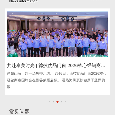
News information
共赴泰美时光 | 德技优品门窗 2026核心经销商峰
会荣耀启幕
跨越山海，赴一场热带之约。 7月6日，德技优品门窗2026核心
经销商泰国峰会在曼谷荣耀启幕。 温热海风裹挟独属于暹罗的
浪
常见问题