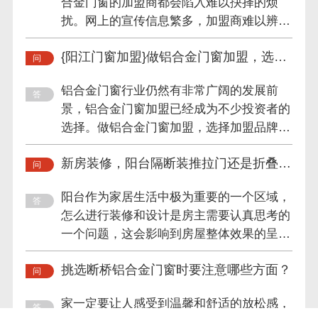
合金门窗的加盟商都会陷入难以抉择的烦
扰。网上的宣传信息繁多，加盟商难以辨别
门窗厂家的真实情况，这就...
{阳江门窗加盟}做铝合金门窗加盟，选这
个品牌就对了！
铝合金门窗行业仍然有非常广阔的发展前
景，铝合金门窗加盟已经成为不少投资者的
选择。做铝合金门窗加盟，选择加盟品牌是
至关重要的第一步，好的开...
新房装修，阳台隔断装推拉门还是折叠
门？
阳台作为家居生活中极为重要的一个区域，
怎么进行装修和设计是房主需要认真思考的
一个问题，这会影响到房屋整体效果的呈现
和区域空间的划分，一般...
挑选断桥铝合金门窗时要注意哪些方面？
家一定要让人感受到温馨和舒适的放松感，