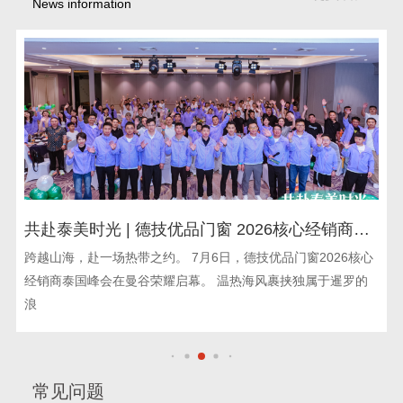
News information
共赴泰美时光 | 德技优品门窗 2026核心经销商峰
会荣耀启幕
跨越山海，赴一场热带之约。 7月6日，德技优品门窗2026核心
经销商泰国峰会在曼谷荣耀启幕。 温热海风裹挟独属于暹罗的
浪
常见问题