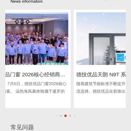
News information
德技优品天朗 N9T 系统窗 获加拿大能源之星节能
认证
随着建筑节能标准不断提升，高性能节能系统窗成为家装市场主
流选择。德技优品全新推出天朗 N9T 系统窗，凭借优异的保温
常见问题