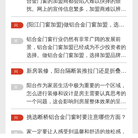
合金门窗的加盟商都会陷入难以抉择的烦
扰。网上的宣传信息繁多，加盟商难以辨别
门窗厂家的真实情况，这就...
{阳江门窗加盟}做铝合金门窗加盟，选这
个品牌就对了！
铝合金门窗行业仍然有非常广阔的发展前
景，铝合金门窗加盟已经成为不少投资者的
选择。做铝合金门窗加盟，选择加盟品牌是
至关重要的第一步，好的开...
新房装修，阳台隔断装推拉门还是折叠
门？
阳台作为家居生活中极为重要的一个区域，
怎么进行装修和设计是房主需要认真思考的
一个问题，这会影响到房屋整体效果的呈现
和区域空间的划分，一般...
挑选断桥铝合金门窗时要注意哪些方面？
家一定要让人感受到温馨和舒适的放松感，