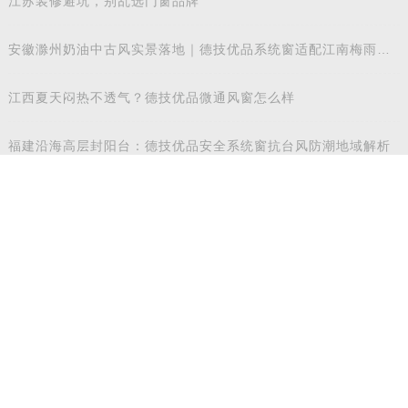
江苏装修避坑，别乱选门窗品牌
安徽滁州奶油中古风实景落地｜德技优品系统窗适配江南梅雨气
候
江西夏天闷热不透气？德技优品微通风窗怎么样
福建沿海高层封阳台：德技优品安全系统窗抗台风防潮地域解析
江浙沪高层封阳台：德技优品系统门窗抗风防潮性能解析
重磅喜讯！德技优品门窗斩获国际飓风认证，硬核实力再获权威
认可
实力加冕 | 德技优品门窗斩获三项行业重磅荣誉，以智造力量赋
能高质量发展