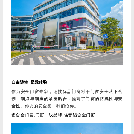
自由随性
极致体验
作为安全门窗专家，德技优品门窗对于门窗安全从不含
糊，
锁点与锁座的紧密贴合，提高了门窗的防撬性与安
全性
。你要的安全感，我们给你。
铝合金门窗,门窗一线品牌,隔音铝合金门窗