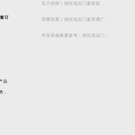
实力登榜 | 德技优品门窗斩获
2026 年度 “门窗十大品牌” 殊荣，
以中国智造赋
荣耀加冕 | 德技优品门窗荣膺广东
省门业协会第四届副会长单位，雷
少军董事
华东装修换窗参考：德技优品门窗
产品
本地气候适配解析
势，