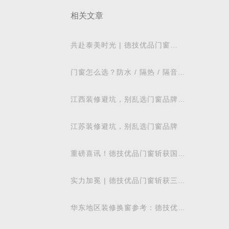
相关文章
共赴泰美时光 | 德技优品门窗
2026核心经销商峰会荣耀启幕
门窗怎么选？防水 / 隔热 / 隔音需
求对照表，湖北本地业主直接抄作
业
江西装修避坑，别乱选门窗品牌，
德技优品门窗可作为装修对比参考
江苏装修避坑，别乱选门窗品牌
重磅喜讯！德技优品门窗斩获国际
飓风认证，硬核实力再获权威认可
实力加冕 | 德技优品门窗斩获三项
功签订
行业重磅荣誉，以智造力量赋能高
质量发展
华东地区装修换窗参考：德技优品
门窗本地气候适配解析