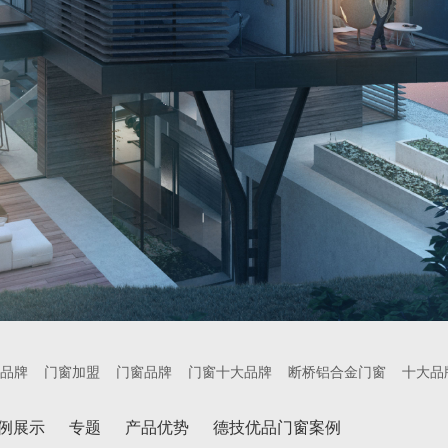
品牌
门窗加盟
门窗品牌
门窗十大品牌
断桥铝合金门窗
十大品
例展示
专题
产品优势
德技优品门窗案例