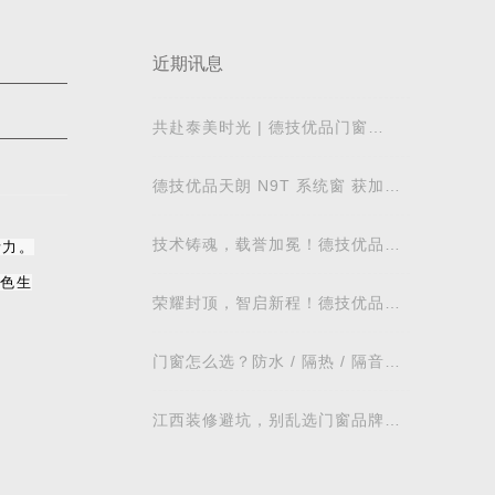
近期讯息
共赴泰美时光 | 德技优品门窗
2026核心经销商峰会荣耀启幕
德技优品天朗 N9T 系统窗 获加拿
大能源之星节能认证
技术铸魂，载誉加冕！德技优品门
活力。
窗荣获科学技术奖
绿色生
荣耀封顶，智启新程！德技优品门
窗肇庆智慧工业园铸就门窗智造新
标杆
门窗怎么选？防水 / 隔热 / 隔音需
求对照表，湖北本地业主直接抄作
业
江西装修避坑，别乱选门窗品牌，
德技优品门窗可作为装修对比参考