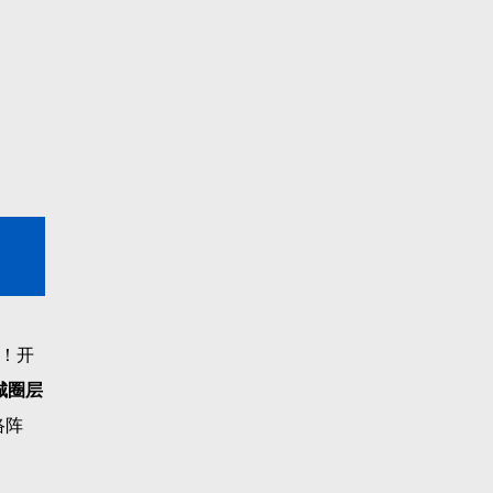
！开
城圈层
络阵