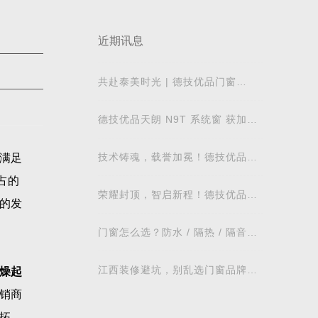
近期讯息
共赴泰美时光 | 德技优品门窗
2026核心经销商峰会荣耀启幕
德技优品天朗 N9T 系统窗 获加拿
大能源之星节能认证
技术铸魂，载誉加冕！德技优品门
满足
窗荣获科学技术奖
占的
荣耀封顶，智启新程！德技优品门
的发
窗肇庆智慧工业园铸就门窗智造新
标杆
门窗怎么选？防水 / 隔热 / 隔音需
求对照表，湖北本地业主直接抄作
业
江西装修避坑，别乱选门窗品牌，
量燥起
德技优品门窗可作为装修对比参考
销商
拓