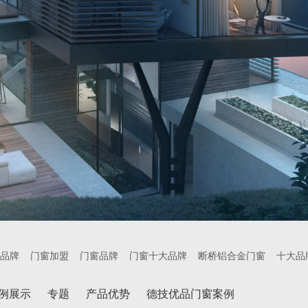
品牌
门窗加盟
门窗品牌
门窗十大品牌
断桥铝合金门窗
十大品
例展示
专题
产品优势
德技优品门窗案例