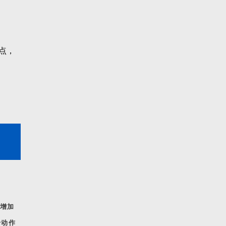
点，
增加
个动作