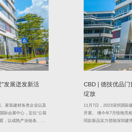
度”发展迸发新活
CBD | 德技优
绽放
源、家装建材各类企业以及
11月7日，2023深圳国
圳国际会展中心，定位“公装
开展。 继今年7月惊艳亮
位置，以成熟产业链条、诸
同款新品实力登陆深圳建博
品优势等，德技优品门