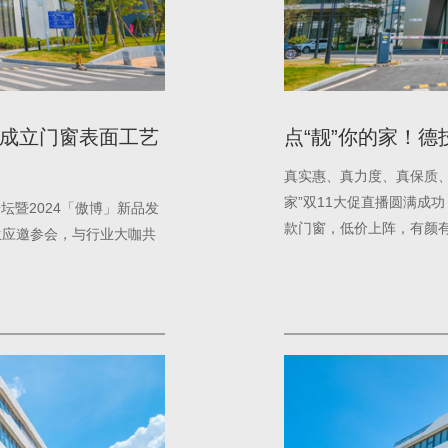
合成立门窗表面工艺
点“靓”你的家！
真实惠、真力度、真保质、
家”双11大促直播圆满成功 
坛暨2024「傲博」新品发
款门窗，低价上阵，有颜
生应邀参会，与行业大咖共
枕等狂