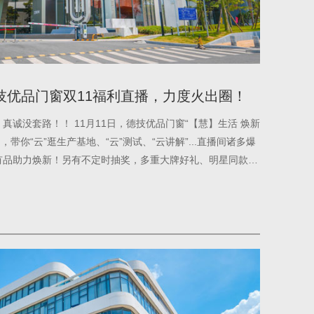
德技优品门窗双11福利直播，力度火出圈！
真诚没套路！！ 11月11日，德技优品门窗“【慧】生活 焕新
，带你“云”逛生产基地、“云”测试、“云讲解”...直播间诸多爆
有品助力焕新！另有不定时抽奖，多重大牌好礼、明星同款抱