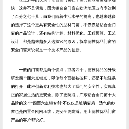
快，这并不是偶然，因为铝合金门窗在欧洲地区占有率达到
了百分之七十几，而我们随着生活水平的提高，也越来越多
的选择了这个更具有安全性的型材门窗，不仅仅是
铝合金门
窗
的
产品设计
，还有
结构计算、材料优化、工程预算、工艺
设计
，都是越来越多人选择它的原因，就拿德技优品门窗的
安全门窗来说就是一个技术产品的创新。
一般的门窗都是两个锁点
，
或者四个，德技优品的
升级
研发
四个面六点锁点，即使每个面都被破坏，还是不能轻易
的打开，
此种
创新
专利技术
也加大了我们的安全性
，实现
真
正的
家居生活的更安全。
除了更防撬
，广东
铝合金
门窗十大
品
牌
的这个
“四面六点锁专利”不仅仅是玻璃窗扇，透气的纱
窗也是内置金刚网压线，更安全更防撬。用上德技优品门窗
产品的客户都说好。