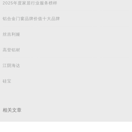
2025年度家居行业服务榜样
铝合金门窗品牌价值十大品牌
丝吉利娅
高登铝材
江阴海达
硅宝
相关文章
荣耀加冕！德技优品门窗荣膺 “2025 华腾杯铝合金门窗品牌价值